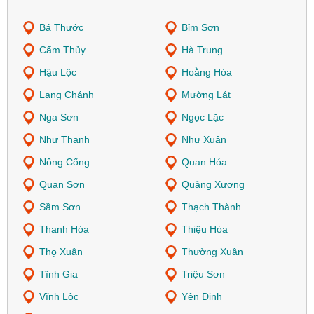
Bá Thước
Bỉm Sơn
Cẩm Thủy
Hà Trung
Hậu Lộc
Hoằng Hóa
Lang Chánh
Mường Lát
Nga Sơn
Ngọc Lặc
Như Thanh
Như Xuân
Nông Cống
Quan Hóa
Quan Sơn
Quảng Xương
Sầm Sơn
Thạch Thành
Thanh Hóa
Thiệu Hóa
Thọ Xuân
Thường Xuân
Tĩnh Gia
Triệu Sơn
Vĩnh Lộc
Yên Định