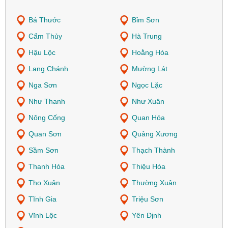
Bá Thước
Bỉm Sơn
Cẩm Thủy
Hà Trung
Hậu Lộc
Hoằng Hóa
Lang Chánh
Mường Lát
Nga Sơn
Ngọc Lặc
Như Thanh
Như Xuân
Nông Cống
Quan Hóa
Quan Sơn
Quảng Xương
Sầm Sơn
Thạch Thành
Thanh Hóa
Thiệu Hóa
Thọ Xuân
Thường Xuân
Tĩnh Gia
Triệu Sơn
Vĩnh Lộc
Yên Định