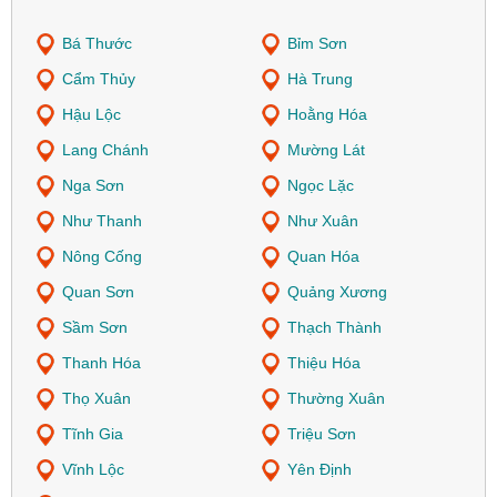
Bá Thước
Bỉm Sơn
Cẩm Thủy
Hà Trung
Hậu Lộc
Hoằng Hóa
Lang Chánh
Mường Lát
Nga Sơn
Ngọc Lặc
Như Thanh
Như Xuân
Nông Cống
Quan Hóa
Quan Sơn
Quảng Xương
Sầm Sơn
Thạch Thành
Thanh Hóa
Thiệu Hóa
Thọ Xuân
Thường Xuân
Tĩnh Gia
Triệu Sơn
Vĩnh Lộc
Yên Định