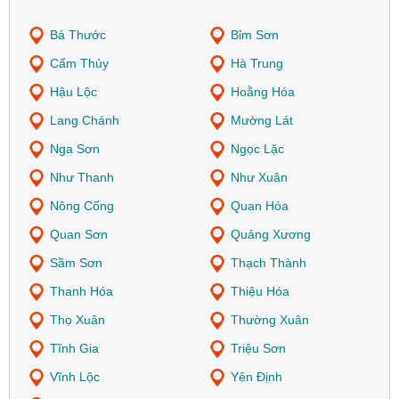
Bá Thước
Bỉm Sơn
Cẩm Thủy
Hà Trung
Hậu Lộc
Hoằng Hóa
Lang Chánh
Mường Lát
Nga Sơn
Ngọc Lặc
Như Thanh
Như Xuân
Nông Cống
Quan Hóa
Quan Sơn
Quảng Xương
Sầm Sơn
Thạch Thành
Thanh Hóa
Thiệu Hóa
Thọ Xuân
Thường Xuân
Tĩnh Gia
Triệu Sơn
Vĩnh Lộc
Yên Định