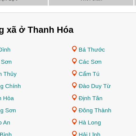
g xã ở Thanh Hóa
Đình
Bá Thước
 Sơn
Các Sơn
 Thủy
Cẩm Tú
g Chính
Đào Duy Từ
h Hòa
Định Tân
g Sơn
Đông Thành
o An
Hà Long
 Bình
Hải Lĩnh