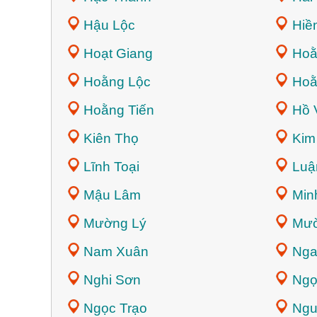
Hậu Lộc
Hiền
Hoạt Giang
Hoằ
Hoằng Lộc
Hoằ
Hoằng Tiến
Hồ 
Kiên Thọ
Kim
Lĩnh Toại
Luậ
Mậu Lâm
Min
Mường Lý
Mườ
Nam Xuân
Nga
Nghi Sơn
Ngọ
Ngọc Trạo
Ngu