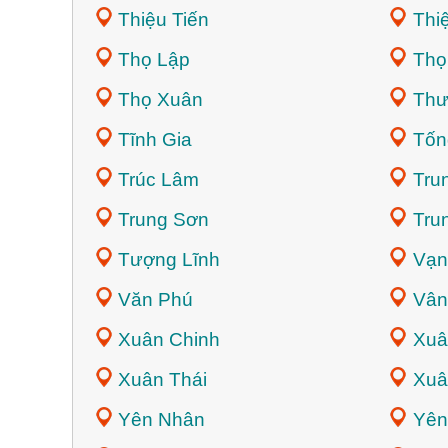
Thiệu Tiến
Thi
Thọ Lập
Thọ
Thọ Xuân
Thư
Tĩnh Gia
Tốn
Trúc Lâm
Tru
Trung Sơn
Tru
Tượng Lĩnh
Vạn
Văn Phú
Vân
Xuân Chinh
Xuâ
Xuân Thái
Xuâ
Yên Nhân
Yên