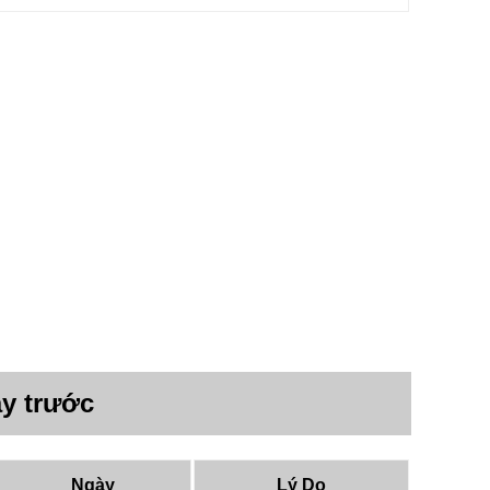
y trước
Ngày
Lý Do