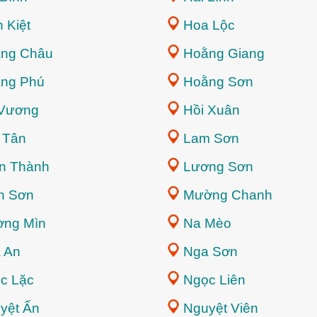
 Kiệt
Hoa Lộc
ng Châu
Hoằng Giang
ng Phú
Hoằng Sơn
Vương
Hồi Xuân
 Tân
Lam Sơn
n Thành
Lương Sơn
h Sơn
Mường Chanh
ng Mìn
Na Mèo
 An
Nga Sơn
c Lặc
Ngọc Liên
yệt Ấn
Nguyệt Viên