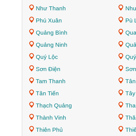
Như Thanh
Như
Phú Xuân
Pù 
Quảng Bình
Qua
Quảng Ninh
Quả
Quý Lộc
Quý
Sơn Điện
Sơn
Tam Thanh
Tân
Tân Tiến
Tây
Thạch Quảng
Tha
Thành Vinh
Thă
Thiên Phủ
Thi