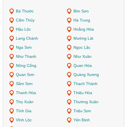
Bá Thước
Bỉm Sơn
Cẩm Thủy
Hà Trung
Hậu Lộc
Hoằng Hóa
Lang Chánh
Mường Lát
Nga Sơn
Ngọc Lặc
Như Thanh
Như Xuân
Nông Cống
Quan Hóa
Quan Sơn
Quảng Xương
Sầm Sơn
Thạch Thành
Thanh Hóa
Thiệu Hóa
Thọ Xuân
Thường Xuân
Tĩnh Gia
Triệu Sơn
Vĩnh Lộc
Yên Định