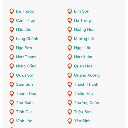
Bá Thước
Bỉm Sơn
Cẩm Thủy
Hà Trung
Hậu Lộc
Hoằng Hóa
Lang Chánh
Mường Lát
Nga Sơn
Ngọc Lặc
Như Thanh
Như Xuân
Nông Cống
Quan Hóa
Quan Sơn
Quảng Xương
Sầm Sơn
Thạch Thành
Thanh Hóa
Thiệu Hóa
Thọ Xuân
Thường Xuân
Tĩnh Gia
Triệu Sơn
Vĩnh Lộc
Yên Định