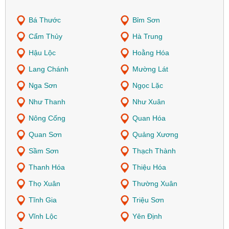
Bá Thước
Bỉm Sơn
Cẩm Thủy
Hà Trung
Hậu Lộc
Hoằng Hóa
Lang Chánh
Mường Lát
Nga Sơn
Ngọc Lặc
Như Thanh
Như Xuân
Nông Cống
Quan Hóa
Quan Sơn
Quảng Xương
Sầm Sơn
Thạch Thành
Thanh Hóa
Thiệu Hóa
Thọ Xuân
Thường Xuân
Tĩnh Gia
Triệu Sơn
Vĩnh Lộc
Yên Định