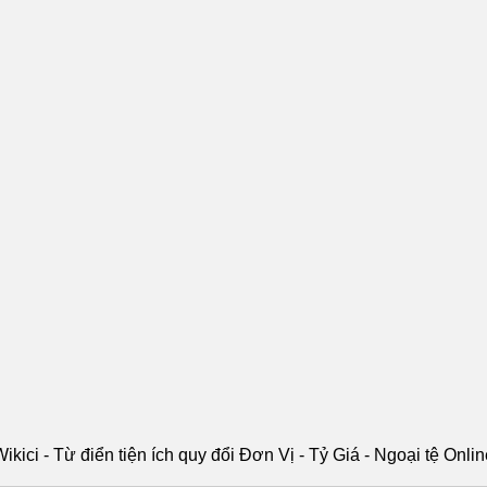
ikici - Từ điển tiện ích quy đổi Đơn Vị - Tỷ Giá - Ngoại tệ Onli