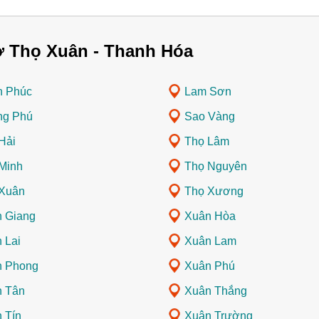
ở Thọ Xuân - Thanh Hóa
h Phúc
Lam Sơn
ng Phú
Sao Vàng
Hải
Thọ Lâm
Minh
Thọ Nguyên
Xuân
Thọ Xương
 Giang
Xuân Hòa
 Lai
Xuân Lam
n Phong
Xuân Phú
 Tân
Xuân Thắng
 Tín
Xuân Trường