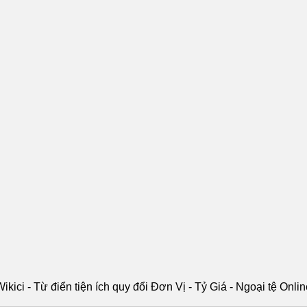
ikici - Từ điển tiện ích quy đổi Đơn Vị - Tỷ Giá - Ngoại tệ Onli