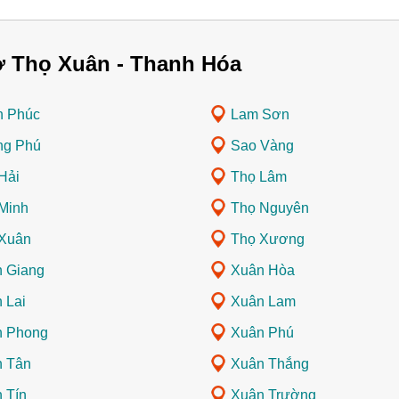
ở Thọ Xuân - Thanh Hóa
h Phúc
Lam Sơn
ng Phú
Sao Vàng
Hải
Thọ Lâm
Minh
Thọ Nguyên
Xuân
Thọ Xương
 Giang
Xuân Hòa
 Lai
Xuân Lam
n Phong
Xuân Phú
 Tân
Xuân Thắng
 Tín
Xuân Trường