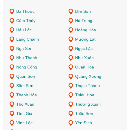
Bá Thước
Bỉm Sơn
Cẩm Thủy
Hà Trung
Hậu Lộc
Hoằng Hóa
Lang Chánh
Mường Lát
Nga Sơn
Ngọc Lặc
Như Thanh
Như Xuân
Nông Cống
Quan Hóa
Quan Sơn
Quảng Xương
Sầm Sơn
Thạch Thành
Thanh Hóa
Thiệu Hóa
Thọ Xuân
Thường Xuân
Tĩnh Gia
Triệu Sơn
Vĩnh Lộc
Yên Định