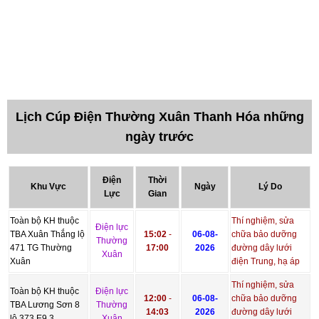
Lịch Cúp Điện Thường Xuân Thanh Hóa những
ngày trước
Điện
Thời
Khu Vực
Ngày
Lý Do
Lực
Gian
Toàn bộ KH thuộc
Thí nghiệm, sửa
Điện lực
TBA Xuân Thắng lộ
15:02
-
06-08-
chữa bảo dưỡng
Thường
471 TG Thường
17:00
2026
đường dây lưới
Xuân
Xuân
điện Trung, hạ áp
Thí nghiệm, sửa
Toàn bộ KH thuộc
Điện lực
12:00
-
06-08-
chữa bảo dưỡng
TBA Lương Sơn 8
Thường
14:03
2026
đường dây lưới
lộ 373 E9.3
Xuân