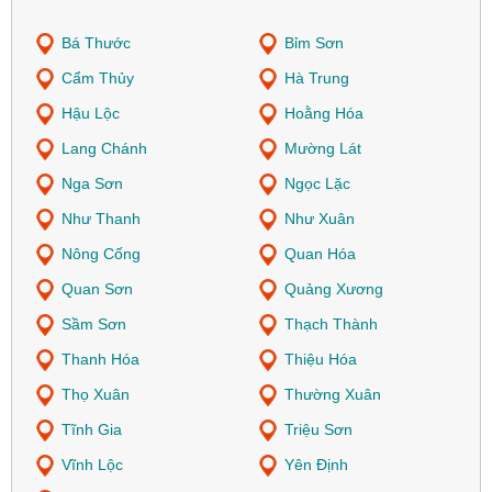
Bá Thước
Bỉm Sơn
Cẩm Thủy
Hà Trung
Hậu Lộc
Hoằng Hóa
Lang Chánh
Mường Lát
Nga Sơn
Ngọc Lặc
Như Thanh
Như Xuân
Nông Cống
Quan Hóa
Quan Sơn
Quảng Xương
Sầm Sơn
Thạch Thành
Thanh Hóa
Thiệu Hóa
Thọ Xuân
Thường Xuân
Tĩnh Gia
Triệu Sơn
Vĩnh Lộc
Yên Định