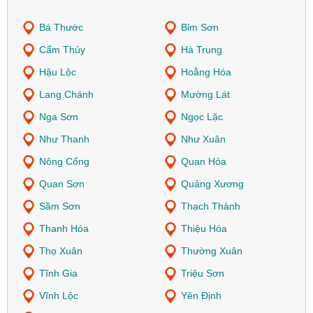
Bá Thước
Bỉm Sơn
Cẩm Thủy
Hà Trung
Hậu Lộc
Hoằng Hóa
Lang Chánh
Mường Lát
Nga Sơn
Ngọc Lặc
Như Thanh
Như Xuân
Nông Cống
Quan Hóa
Quan Sơn
Quảng Xương
Sầm Sơn
Thạch Thành
Thanh Hóa
Thiệu Hóa
Thọ Xuân
Thường Xuân
Tĩnh Gia
Triệu Sơn
Vĩnh Lộc
Yên Định