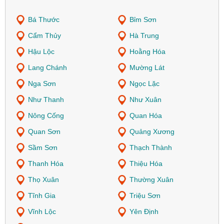
Bá Thước
Bỉm Sơn
Cẩm Thủy
Hà Trung
Hậu Lộc
Hoằng Hóa
Lang Chánh
Mường Lát
Nga Sơn
Ngọc Lặc
Như Thanh
Như Xuân
Nông Cống
Quan Hóa
Quan Sơn
Quảng Xương
Sầm Sơn
Thạch Thành
Thanh Hóa
Thiệu Hóa
Thọ Xuân
Thường Xuân
Tĩnh Gia
Triệu Sơn
Vĩnh Lộc
Yên Định