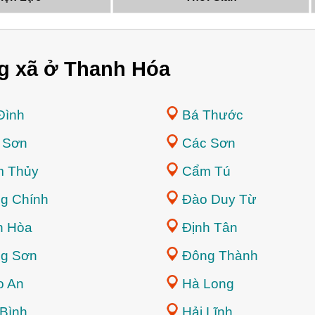
g xã ở Thanh Hóa
Đình
Bá Thước
 Sơn
Các Sơn
 Thủy
Cẩm Tú
g Chính
Đào Duy Từ
h Hòa
Định Tân
g Sơn
Đông Thành
o An
Hà Long
 Bình
Hải Lĩnh