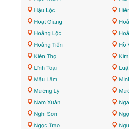
Hậu Lộc
Hiền
Hoạt Giang
Hoằ
Hoằng Lộc
Hoằ
Hoằng Tiến
Hồ 
Kiên Thọ
Kim
Lĩnh Toại
Luậ
Mậu Lâm
Min
Mường Lý
Mườ
Nam Xuân
Nga
Nghi Sơn
Ngọ
Ngọc Trạo
Ngu