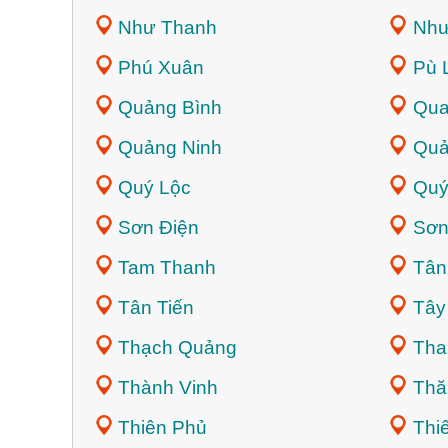
Như Thanh
Như
Phú Xuân
Pù 
Quảng Bình
Qua
Quảng Ninh
Quả
Quý Lộc
Quý
Sơn Điện
Sơn
Tam Thanh
Tân
Tân Tiến
Tây
Thạch Quảng
Tha
Thành Vinh
Thă
Thiên Phủ
Thi