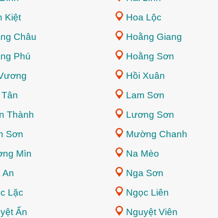
 Kiệt
Hoa Lộc
ng Châu
Hoằng Giang
ng Phú
Hoằng Sơn
Vương
Hồi Xuân
 Tân
Lam Sơn
n Thành
Lương Sơn
h Sơn
Mường Chanh
ng Mìn
Na Mèo
 An
Nga Sơn
c Lặc
Ngọc Liên
yệt Ấn
Nguyệt Viên