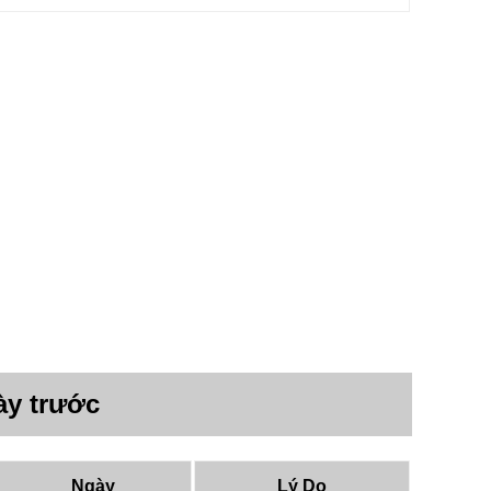
ày trước
Ngày
Lý Do