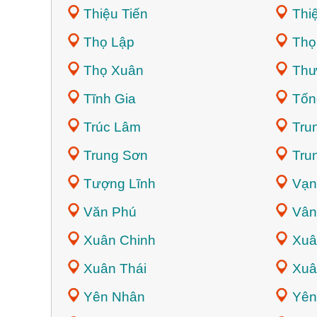
Thiệu Tiến
Thi
Thọ Lập
Thọ
Thọ Xuân
Thư
Tĩnh Gia
Tốn
Trúc Lâm
Tru
Trung Sơn
Tru
Tượng Lĩnh
Vạn
Văn Phú
Vân
Xuân Chinh
Xuâ
Xuân Thái
Xuâ
Yên Nhân
Yên