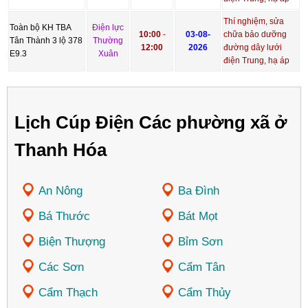
Thí nghiệm, sửa
Toàn bộ KH TBA
Điện lực
10:00
-
03-08-
chữa bảo dưỡng
Tân Thành 3 lộ 378
Thường
12:00
2026
đường dây lưới
E9.3
Xuân
điện Trung, hạ áp
Lịch Cúp Điện Các phường xã ở
Thanh Hóa
An Nông
Ba Đình
Bá Thước
Bát Mọt
Biện Thượng
Bỉm Sơn
Các Sơn
Cẩm Tân
Cẩm Thạch
Cẩm Thủy