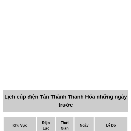
Lịch cúp điện Tân Thành Thanh Hóa những ngày
trước
Điện
Thời
Khu Vực
Ngày
Lý Do
Lực
Gian