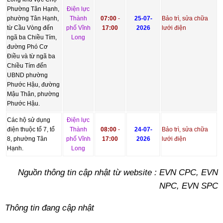
Phường Tân Hạnh,
Điện lực
phường Tân Hạnh,
Thành
07:00
-
25-07-
Bảo trì, sửa chữa
từ Cầu Vòng đến
phố Vĩnh
17:00
2026
lưới điện
ngã ba Chiều Tím,
Long
đường Phó Cơ
Điều và từ ngã ba
Chiều Tím đến
UBND phường
Phước Hậu, đường
Mậu Thân, phường
Phước Hậu.
Các hộ sử dụng
Điện lực
điện thuộc tổ 7, tổ
Thành
08:00
-
24-07-
Bảo trì, sửa chữa
8, phường Tân
phố Vĩnh
17:00
2026
lưới điện
Hạnh.
Long
Nguồn thông tin cập nhật từ website : EVN CPC, EVN
NPC, EVN SPC
Thông tin đang cập nhật