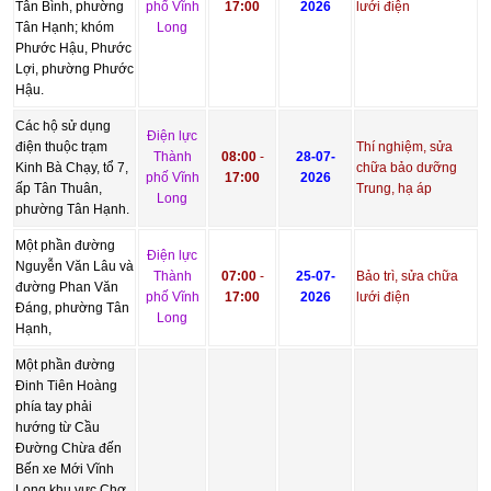
Tân Bình, phường
phố Vĩnh
17:00
2026
lưới điện
Tân Hạnh; khóm
Long
Phước Hậu, Phước
Lợi, phường Phước
Hậu.
Các hộ sử dụng
Điện lực
điện thuộc trạm
Thí nghiệm, sửa
Thành
08:00
-
28-07-
Kinh Bà Chạy, tổ 7,
chữa bảo dưỡng
phố Vĩnh
17:00
2026
ấp Tân Thuân,
Trung, hạ áp
Long
phường Tân Hạnh.
Một phần đường
Điện lực
Nguyễn Văn Lâu và
Thành
07:00
-
25-07-
Bảo trì, sửa chữa
đường Phan Văn
phố Vĩnh
17:00
2026
lưới điện
Đáng, phường Tân
Long
Hạnh,
Một phần đường
Đinh Tiên Hoàng
phía tay phải
hướng từ Cầu
Đường Chừa đến
Bến xe Mới Vĩnh
Long khu vực Chợ