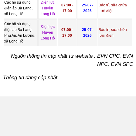
Các hộ sử dụng
Điện lực
07:00
-
25-07-
Bảo trì, sửa chữa
điện ấp Bà Lang,
Huyện
17:00
2026
lưới điện
xã Long Hồ.
Long Hồ
Các hộ sử dụng
Điện lực
điện ấp Bà Lang,
07:00
-
25-07-
Bảo trì, sửa chữa
Huyện
Phú An, An Lương,
17:00
2026
lưới điện
Long Hồ
xã Long Hồ.
Nguồn thông tin cập nhật từ website : EVN CPC, EVN
NPC, EVN SPC
Thông tin đang cập nhật