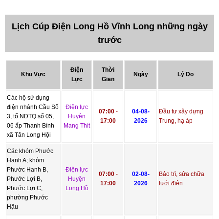
Lịch Cúp Điện Long Hồ Vĩnh Long những ngày
trước
Điện
Thời
Khu Vực
Ngày
Lý Do
Lực
Gian
Các hộ sử dụng
điện nhánh Cầu Số
Điện lực
07:00
-
04-08-
Đầu tư xây dựng
3, tổ NDTQ số 05,
Huyện
17:00
2026
Trung, hạ áp
06 ấp Thanh Bình
Mang Thít
xã Tân Long Hội
Các khóm Phước
Hanh A; khóm
Phước Hanh B,
Điện lực
07:00
-
02-08-
Bảo trì, sửa chữa
Phước Lợi B,
Huyện
17:00
2026
lưới điện
Phước Lợi C,
Long Hồ
phường Phước
Hậu