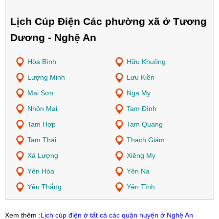
Lịch Cúp Điện Các phường xã ở Tương
Dương - Nghệ An
Hòa Bình
Hữu Khuông
Lượng Minh
Lưu Kiền
Mai Sơn
Nga My
Nhôn Mai
Tam Đình
Tam Hợp
Tam Quang
Tam Thái
Thạch Giám
Xá Lượng
Xiêng My
Yên Hòa
Yên Na
Yên Thắng
Yên Tĩnh
Xem thêm :
Lịch cúp điện ở tất cả các quận huyện ở Nghệ An