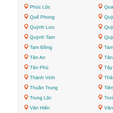
Phúc Lộc
Qua
Quế Phong
Quỳ
Quỳnh Lưu
Quỳ
Quỳnh Tam
Quỳ
Tam Đồng
Tam
Tân An
Tân
Tân Phú
Tây
Thành Vinh
Thầ
Thuần Trung
Tiê
Trung Lộc
Trư
Văn Hiến
Văn