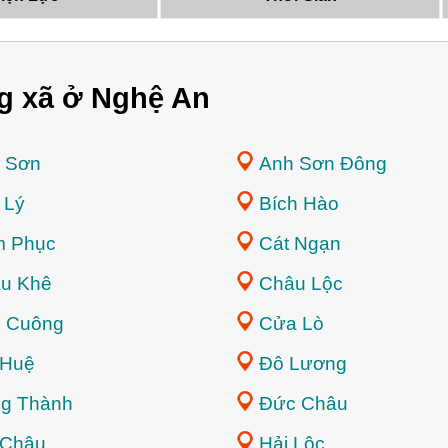
g xã ở Nghệ An
 Sơn
Anh Sơn Đông
 Lý
Bích Hào
 Phục
Cát Ngạn
u Khê
Châu Lộc
 Cuông
Cửa Lò
 Huệ
Đô Lương
g Thành
Đức Châu
 Châu
Hải Lộc