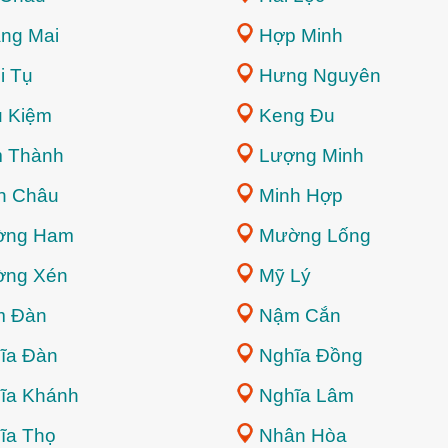
ng Mai
Hợp Minh
i Tụ
Hưng Nguyên
 Kiệm
Keng Đu
 Thành
Lượng Minh
h Châu
Minh Hợp
ờng Ham
Mường Lống
ng Xén
Mỹ Lý
 Đàn
Nậm Cắn
ĩa Đàn
Nghĩa Đồng
ĩa Khánh
Nghĩa Lâm
ĩa Thọ
Nhân Hòa