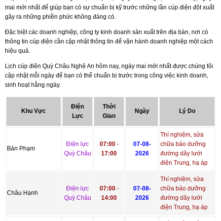
mai mới nhất để giúp bạn có sự chuẩn bị kỹ trước những lần cúp điện đột xuất
gây ra những phiền phức không đáng có.
Đặc biệt các doanh nghiệp, công ty kinh doanh sản xuất trên địa bàn, nơi có
thông tin cúp điện cần cập nhật thông tin để vận hành doanh nghiệp một cách
hiệu quả.
Lịch cúp điện Quỳ Châu Nghệ An hôm nay, ngày mai mới nhất được chúng tôi
cập nhật mỗi ngày để bạn có thể chuẩn bị trước trong công việc kinh doanh,
sinh hoạt hằng ngày.
Điện
Thời
Khu Vực
Ngày
Lý Do
Lực
Gian
Thí nghiệm, sửa
Điện lực
07:00
-
07-08-
chữa bảo dưỡng
Bản Phạm
Quỳ Châu
17:00
2026
đường dây lưới
điện Trung, hạ áp
Thí nghiệm, sửa
Điện lực
07:00
-
07-08-
chữa bảo dưỡng
Châu Hạnh
Quỳ Châu
14:00
2026
đường dây lưới
điện Trung, hạ áp