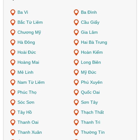
Ba Vì
Ba Đình
Bắc Từ Liêm
Cầu Giấy
Chương Mỹ
Gia Lâm
Hà Đông
Hai Bà Trưng
Hoài Đức
Hoàn Kiếm
Hoàng Mai
Long Biên
Mê Linh
Mỹ Đức
Nam Từ Liêm
Phú Xuyên
Phúc Thọ
Quốc Oai
Sóc Sơn
Sơn Tây
Tây Hồ
Thạch Thất
Thanh Oai
Thanh Trì
Thanh Xuân
Thường Tín