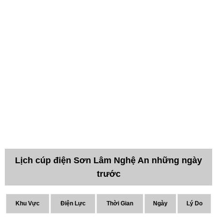
Lịch cúp điện Sơn Lâm Nghệ An những ngày
trước
Khu Vực
Điện Lực
Thời Gian
Ngày
Lý Do