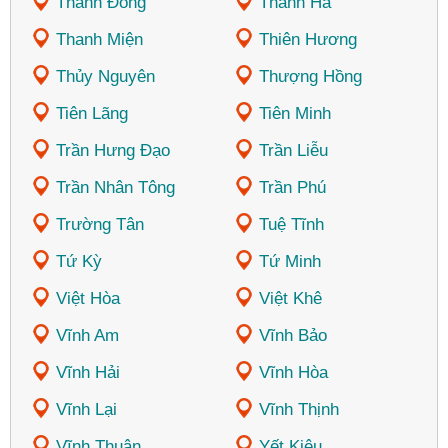
Thành Đông
Thanh Hà
Thanh Miện
Thiên Hương
Thủy Nguyên
Thượng Hồng
Tiên Lãng
Tiên Minh
Trần Hưng Đạo
Trần Liễu
Trần Nhân Tông
Trần Phú
Trường Tân
Tuệ Tĩnh
Tứ Kỳ
Tứ Minh
Việt Hòa
Việt Khê
Vĩnh Am
Vĩnh Bảo
Vĩnh Hải
Vĩnh Hòa
Vĩnh Lại
Vĩnh Thịnh
Vĩnh Thuận
Yết Kiêu