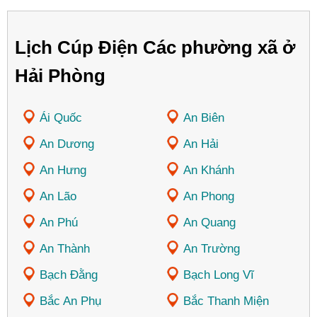
Lịch Cúp Điện Các phường xã ở
Hải Phòng
Ái Quốc
An Biên
An Dương
An Hải
An Hưng
An Khánh
An Lão
An Phong
An Phú
An Quang
An Thành
An Trường
Bạch Đằng
Bạch Long Vĩ
Bắc An Phụ
Bắc Thanh Miện