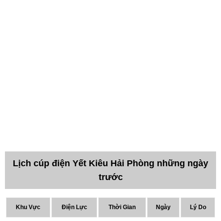
Lịch cúp điện Yết Kiêu Hải Phòng những ngày
trước
Khu Vực
Điện Lực
Thời Gian
Ngày
Lý Do