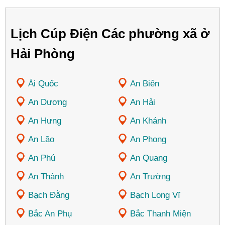
Lịch Cúp Điện Các phường xã ở
Hải Phòng
Ái Quốc
An Biên
An Dương
An Hải
An Hưng
An Khánh
An Lão
An Phong
An Phú
An Quang
An Thành
An Trường
Bạch Đằng
Bạch Long Vĩ
Bắc An Phụ
Bắc Thanh Miện