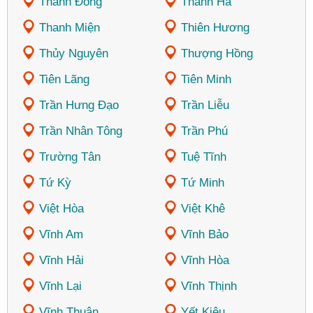
Thành Đông
Thanh Hà
Thanh Miện
Thiên Hương
Thủy Nguyên
Thượng Hồng
Tiên Lãng
Tiên Minh
Trần Hưng Đạo
Trần Liễu
Trần Nhân Tông
Trần Phú
Trường Tân
Tuệ Tĩnh
Tứ Kỳ
Tứ Minh
Việt Hòa
Việt Khê
Vĩnh Am
Vĩnh Bảo
Vĩnh Hải
Vĩnh Hòa
Vĩnh Lại
Vĩnh Thịnh
Vĩnh Thuận
Yết Kiêu