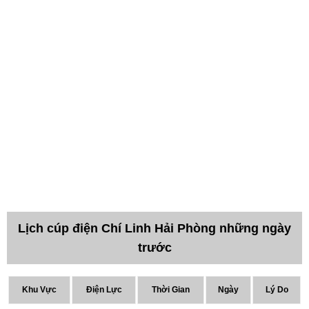
Lịch cúp điện Chí Linh Hải Phòng những ngày
trước
Khu Vực
Điện Lực
Thời Gian
Ngày
Lý Do