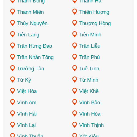
Thành Đông
Thanh Hà
Thanh Miện
Thiên Hương
Thủy Nguyên
Thượng Hồng
Tiên Lãng
Tiên Minh
Trần Hưng Đạo
Trần Liễu
Trần Nhân Tông
Trần Phú
Trường Tân
Tuệ Tĩnh
Tứ Kỳ
Tứ Minh
Việt Hòa
Việt Khê
Vĩnh Am
Vĩnh Bảo
Vĩnh Hải
Vĩnh Hòa
Vĩnh Lại
Vĩnh Thịnh
Vĩnh Thuận
Yết Kiêu