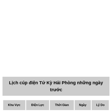
Lịch cúp điện Tứ Kỳ Hải Phòng những ngày
trước
Khu Vực
Điện Lực
Thời Gian
Ngày
Lý Do