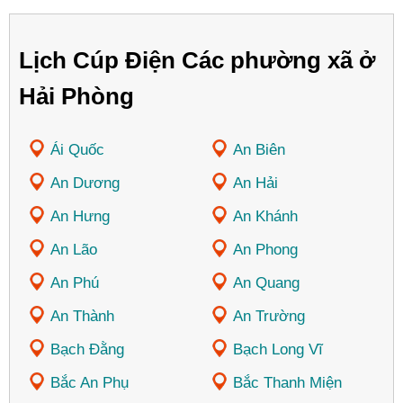
Lịch Cúp Điện Các phường xã ở
Hải Phòng
Ái Quốc
An Biên
An Dương
An Hải
An Hưng
An Khánh
An Lão
An Phong
An Phú
An Quang
An Thành
An Trường
Bạch Đằng
Bạch Long Vĩ
Bắc An Phụ
Bắc Thanh Miện