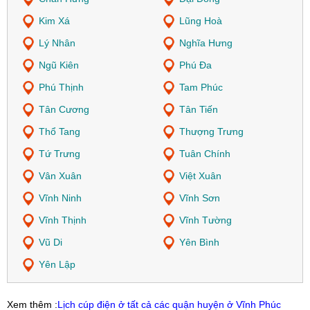
Kim Xá
Lũng Hoà
Lý Nhân
Nghĩa Hưng
Ngũ Kiên
Phú Đa
Phú Thịnh
Tam Phúc
Tân Cương
Tân Tiến
Thổ Tang
Thượng Trưng
Tứ Trưng
Tuân Chính
Vân Xuân
Việt Xuân
Vĩnh Ninh
Vĩnh Sơn
Vĩnh Thịnh
Vĩnh Tường
Vũ Di
Yên Bình
Yên Lập
Xem thêm :
Lịch cúp điện ở tất cả các quận huyện ở Vĩnh Phúc