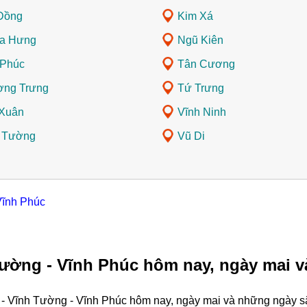
Đồng
Kim Xá
a Hưng
Ngũ Kiên
Phúc
Tân Cương
ng Trưng
Tứ Trưng
 Xuân
Vĩnh Ninh
 Tường
Vũ Di
Vĩnh Phúc
Tường - Vĩnh Phúc hôm nay, ngày mai v
 - Vĩnh Tường - Vĩnh Phúc hôm nay, ngày mai và những ngày sắ