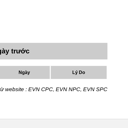
gày trước
Ngày
Lý Do
t từ website : EVN CPC, EVN NPC, EVN SPC