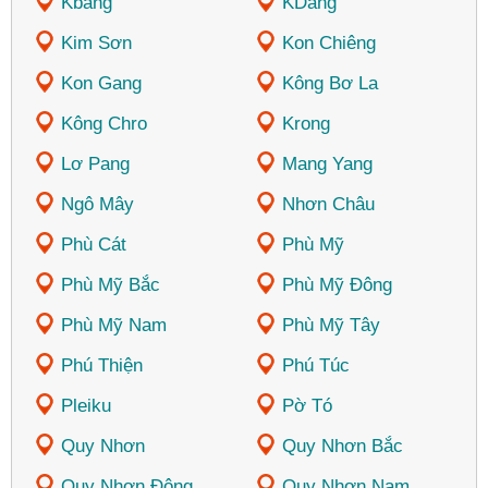
Kbang
KDang
Kim Sơn
Kon Chiêng
Kon Gang
Kông Bơ La
Kông Chro
Krong
Lơ Pang
Mang Yang
Ngô Mây
Nhơn Châu
Phù Cát
Phù Mỹ
Phù Mỹ Bắc
Phù Mỹ Đông
Phù Mỹ Nam
Phù Mỹ Tây
Phú Thiện
Phú Túc
Pleiku
Pờ Tó
Quy Nhơn
Quy Nhơn Bắc
Quy Nhơn Đông
Quy Nhơn Nam