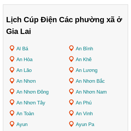
Lịch Cúp Điện Các phường xã ở
Gia Lai
Al Bá
An Bình
An Hòa
An Khê
An Lão
An Lương
An Nhơn
An Nhơn Bắc
An Nhơn Đông
An Nhơn Nam
An Nhơn Tây
An Phú
An Toàn
An Vinh
Ayun
Ayun Pa