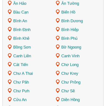
Ân Hảo
Ân Tường
Bàu Cạn
Biển Hồ
Bình An
Bình Dương
Bình Định
Bình Hiệp
Bình Khê
Bình Phú
Bồng Sơn
Bờ Ngoong
Canh Liên
Canh Vinh
Cát Tiến
Chơ Long
Chư A Thai
Chư Krey
Chư Păh
Chư Prông
Chư Pưh
Chư Sê
Cửu An
Diên Hồng