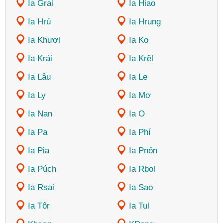
Ia Grai
Ia Hiao
Ia Hrú
Ia Hrung
Ia Khươl
Ia Ko
Ia Krái
Ia Krêl
Ia Lâu
Ia Le
Ia Ly
Ia Mơ
Ia Nan
Ia O
Ia Pa
Ia Phí
Ia Pia
Ia Pnôn
Ia Púch
Ia Rbol
Ia Rsai
Ia Sao
Ia Tôr
Ia Tul