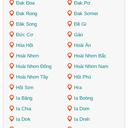
Đak Đoa
Đak Pơ
Đak Rong
Đak Sơmei
Đăk Song
Đề Gi
Đức Cơ
Gào
Hòa Hội
Hoài Ân
Hoài Nhơn
Hoài Nhơn Bắc
Hoài Nhơn Đông
Hoài Nhơn Nam
Hoài Nhơn Tây
Hội Phú
Hội Sơn
Hra
Ia Băng
Ia Boòng
Ia Chia
Ia Dom
Ia Dơk
Ia Dreh