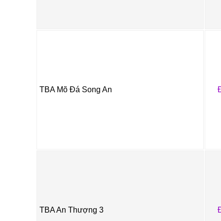
TBA Mõ Đá Song An
TBA An Thượng 3