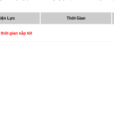
iện Lực
Thời Gian
thời gian sắp tới