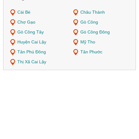
Cái Bè
Châu Thành
Chợ Gạo
Gò Công
Gò Công Tây
Gò Công Đông
Huyện Cai Lậy
Mỹ Tho
Tân Phú Đông
Tân Phước
Thị Xã Cai Lậy