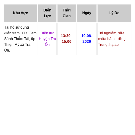
Điện
Thời
Khu Vực
Ngày
Lý Do
Lực
Gian
Tại hộ sử dụng
điện trạm HTX Cam
Điện lực
Thí nghiệm, sửa
13:30
-
10-08-
Sành Thắm Tài, ấp
Huyện Trà
chữa bảo dưỡng
15:00
2026
Thiện Mỹ xã Trà
Ôn
Trung, hạ áp
Ôn.