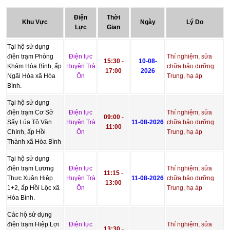
Điện
Thời
Khu Vực
Ngày
Lý Do
Lực
Gian
Tại hộ sử dụng
điện trạm Phòng
Điện lực
Thí nghiệm, sửa
15:30
-
10-08-
Khám Hòa Bình, ấp
Huyện Trà
chữa bảo dưỡng
17:00
2026
Ngãi Hòa xã Hòa
Ôn
Trung, hạ áp
Bình.
Tại hộ sử dụng
điện trạm Cơ Sở
Điện lực
Thí nghiệm, sửa
09:00
-
Sấy Lúa Tô Văn
Huyện Trà
11-08-2026
chữa bảo dưỡng
11:00
Chính, ấp Hồi
Ôn
Trung, hạ áp
Thành xã Hòa Bình
Tại hộ sử dụng
điện trạm Lương
Điện lực
Thí nghiệm, sửa
11:15
-
Thực Xuân Hiệp
Huyện Trà
11-08-2026
chữa bảo dưỡng
13:00
1+2, ấp Hồi Lộc xã
Ôn
Trung, hạ áp
Hòa Bình.
Các hộ sử dụng
điện trạm Hiệp Lợi
Điện lực
Thí nghiệm, sửa
13:30
-