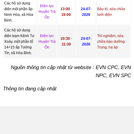
Các hộ sử dụng
Điện lực
điện một phần ấp
13:00
-
24-07-
Bảo trì, sửa chữa
Huyện Trà
Ninh Hòa, xã Hòa
16:00
2026
lưới điện
Ôn
Bình.
Các hộ sử dụng
điện trạm Kênh Tư
Điện lực
Thí nghiệm, sửa
10:30
-
24-07-
Xoáy, một phần tổ
Huyện Trà
chữa bảo dưỡng
11:30
2026
14+15 ấp Tường
Ôn
Trung, hạ áp
Tín, xã Hòa Bình.
Nguồn thông tin cập nhật từ website : EVN CPC, EVN
NPC, EVN SPC
Thông tin đang cập nhật