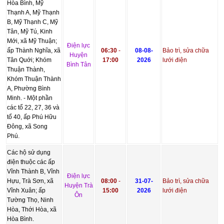
Hòa Bình, Mỹ
Thạnh A, Mỹ Thạnh
B, Mỹ Thạnh C, Mỹ
Tân, Mỹ Tú, Kinh
Mới, xã Mỹ Thuận;
Điện lực
ấp Thành Nghĩa, xã
06:30
-
08-08-
Bảo trì, sửa chữa
Huyện
Tân Quới; Khóm
17:00
2026
lưới điện
Bình Tân
Thuận Thành,
Khóm Thuận Thành
A, Phường Bình
Minh. - Một phần
các tổ 22, 27, 36 và
tổ 40, ấp Phú Hữu
Đông, xã Song
Phú.
Các hộ sử dụng
điện thuộc các ấp
Vĩnh Thành B, Vĩnh
Điện lực
Hựu, Trà Sơn, xã
08:00
-
31-07-
Bảo trì, sửa chữa
Huyện Trà
Vĩnh Xuân; ấp
15:00
2026
lưới điện
Ôn
Tường Thọ, Ninh
Hòa, Thới Hòa, xã
Hòa Bình.