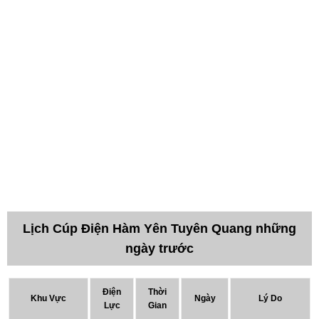
Lịch Cúp Điện Hàm Yên Tuyên Quang những
ngày trước
Điện
Thời
Khu Vực
Ngày
Lý Do
Lực
Gian