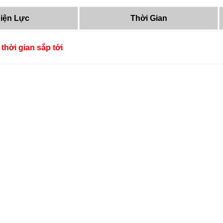
iện Lực
Thời Gian
thời gian sắp tới