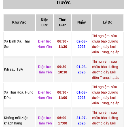
trước
Điện
Thời
Khu Vực
Ngày
Lý Do
Lực
Gian
Thí nghiệm, sửa
Xã Bình Xa, Thái
Điện lực
06:30
-
02-08-
chữa bảo dưỡng
Sơn
Hàm Yên
11:30
2026
đường dây lưới
điện Trung, hạ áp
Thí nghiệm, sửa
Điện lực
09:30
-
01-08-
chữa bảo dưỡng
K/h sau TBA
Hàm Yên
10:30
2026
đường dây lưới
điện Trung, hạ áp
Thí nghiệm, sửa
Xã Thái Hòa, Hùng
Điện lực
06:30
-
01-08-
chữa bảo dưỡng
Đức
Hàm Yên
11:00
2026
đường dây lưới
điện Trung, hạ áp
Thí nghiệm, sửa
Không mất điện
Điện lực
06:00
-
31-07-
chữa bảo dưỡng
khách hàng
Hàm Yên
17:00
2026
đường dây lưới