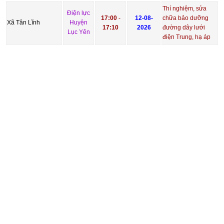
Thí nghiệm, sửa
Điện lực
17:00
-
12-08-
chữa bảo dưỡng
Xã Tân Lĩnh
Huyện
17:10
2026
đường dây lưới
Lục Yên
điện Trung, hạ áp