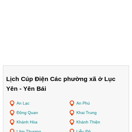
Lịch Cúp Điện Các phường xã ở Lục
Yên - Yên Bái
An Lạc
An Phú
Động Quan
Khai Trung
Khánh Hòa
Khánh Thiện
Lâm Thượng
Liễu Đô