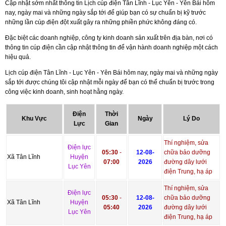
Cập nhật sớm nhất thông tin Lịch cúp điện Tân Lĩnh - Lục Yên - Yên Bái hôm
nay, ngày mai và những ngày sắp tới để giúp bạn có sự chuẩn bị kỹ trước
những lần cúp điện đột xuất gây ra những phiền phức không đáng có.
Đặc biệt các doanh nghiệp, công ty kinh doanh sản xuất trên địa bàn, nơi có
thông tin cúp điện cần cập nhật thông tin để vận hành doanh nghiệp một cách
hiệu quả.
Lịch cúp điện Tân Lĩnh - Lục Yên - Yên Bái hôm nay, ngày mai và những ngày
sắp tới được chúng tôi cập nhật mỗi ngày để bạn có thể chuẩn bị trước trong
công việc kinh doanh, sinh hoạt hằng ngày.
Điện
Thời
Khu Vực
Ngày
Lý Do
Lực
Gian
Thí nghiệm, sửa
Điện lực
05:30
-
12-08-
chữa bảo dưỡng
Xã Tân Lĩnh
Huyện
07:00
2026
đường dây lưới
Lục Yên
điện Trung, hạ áp
Thí nghiệm, sửa
Điện lực
05:30
-
12-08-
chữa bảo dưỡng
Xã Tân Lĩnh
Huyện
05:40
2026
đường dây lưới
Lục Yên
điện Trung, hạ áp