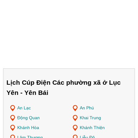
Lịch Cúp Điện Các phường xã ở Lục
Yên - Yên Bái
An Lạc
An Phú
Động Quan
Khai Trung
Khánh Hòa
Khánh Thiện
Lâm Thượng
Liễu Đô