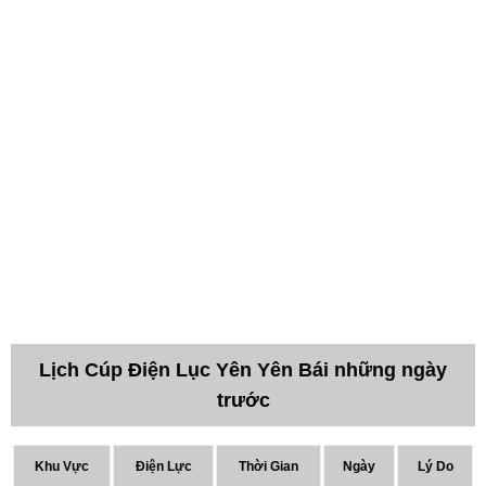
Lịch Cúp Điện Lục Yên Yên Bái những ngày
trước
Khu Vực
Điện Lực
Thời Gian
Ngày
Lý Do