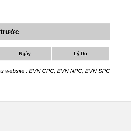
 trước
Ngày
Lý Do
t từ website : EVN CPC, EVN NPC, EVN SPC