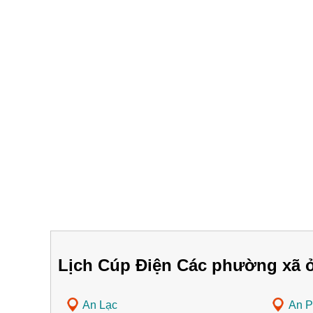
Lịch Cúp Điện Các phường xã ở
An Lạc
An P