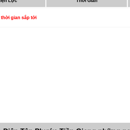
iện Lực
Thời Gian
thời gian sắp tới