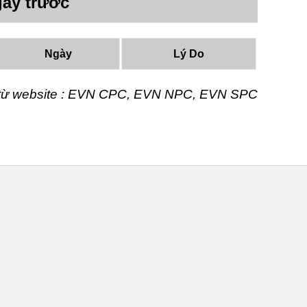
ày trước
Ngày
Lý Do
t từ website : EVN CPC, EVN NPC, EVN SPC