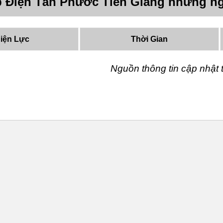
p Điện Tân Phước Tiền Giang những ng
iện Lực
Thời Gian
Nguồn thông tin cập nhậ