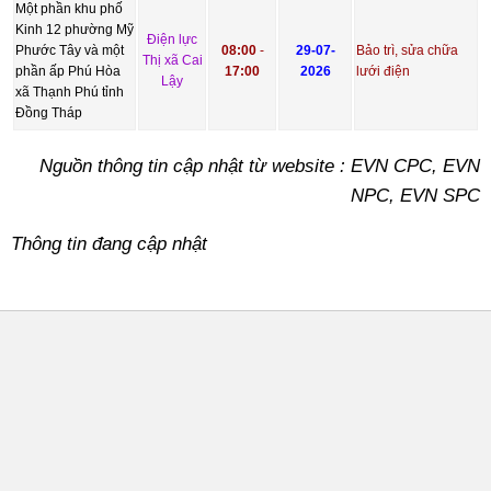
Một phần khu phố
Kinh 12 phường Mỹ
Điện lực
Phước Tây và một
08:00
-
29-07-
Bảo trì, sửa chữa
Thị xã Cai
phần ấp Phú Hòa
17:00
2026
lưới điện
Lậy
xã Thạnh Phú tỉnh
Đồng Tháp
Nguồn thông tin cập nhật từ website : EVN CPC, EVN
NPC, EVN SPC
Thông tin đang cập nhật