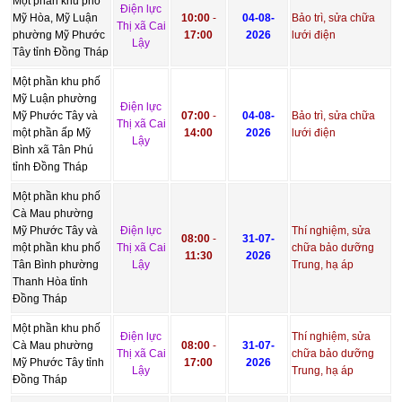
Một phần khu phố
Điện lực
Mỹ Hòa, Mỹ Luận
10:00
-
04-08-
Bảo trì, sửa chữa
Thị xã Cai
phường Mỹ Phước
17:00
2026
lưới điện
Lậy
Tây tỉnh Đồng Tháp
Một phần khu phố
Mỹ Luận phường
Điện lực
Mỹ Phước Tây và
07:00
-
04-08-
Bảo trì, sửa chữa
Thị xã Cai
một phần ấp Mỹ
14:00
2026
lưới điện
Lậy
Bình xã Tân Phú
tỉnh Đồng Tháp
Một phần khu phố
Cà Mau phường
Mỹ Phước Tây và
Điện lực
Thí nghiệm, sửa
08:00
-
31-07-
một phần khu phố
Thị xã Cai
chữa bảo dưỡng
11:30
2026
Tân Bình phường
Lậy
Trung, hạ áp
Thanh Hòa tỉnh
Đồng Tháp
Một phần khu phố
Điện lực
Thí nghiệm, sửa
Cà Mau phường
08:00
-
31-07-
Thị xã Cai
chữa bảo dưỡng
Mỹ Phước Tây tỉnh
17:00
2026
Lậy
Trung, hạ áp
Đồng Tháp