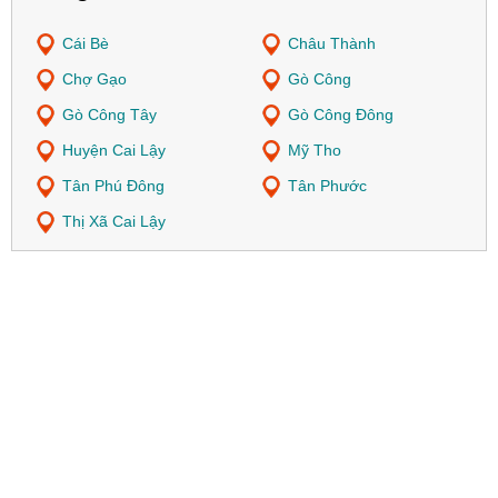
Cái Bè
Châu Thành
Chợ Gạo
Gò Công
Gò Công Tây
Gò Công Đông
Huyện Cai Lậy
Mỹ Tho
Tân Phú Đông
Tân Phước
Thị Xã Cai Lậy