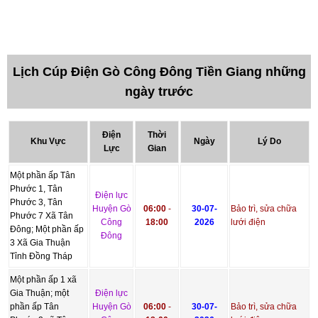
Lịch Cúp Điện Gò Công Đông Tiền Giang những
ngày trước
Điện
Thời
Khu Vực
Ngày
Lý Do
Lực
Gian
Một phần ấp Tân
Phước 1, Tân
Điện lực
Phước 3, Tân
Huyện Gò
06:00
-
30-07-
Bảo trì, sửa chữa
Phước 7 Xã Tân
Công
18:00
2026
lưới điện
Đông; Một phần ấp
Đông
3 Xã Gia Thuận
Tỉnh Đồng Tháp
Một phần ấp 1 xã
Gia Thuận; một
Điện lực
phần ấp Tân
Huyện Gò
06:00
-
30-07-
Bảo trì, sửa chữa