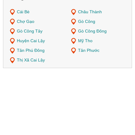
Cái Bè
Châu Thành
Chợ Gạo
Gò Công
Gò Công Tây
Gò Công Đông
Huyện Cai Lậy
Mỹ Tho
Tân Phú Đông
Tân Phước
Thị Xã Cai Lậy