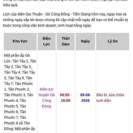
hiệu quả.
Lịch cúp điện Gia Thuận - Gò Công Đông - Tiền Giang hôm nay, ngày mai và
những ngày sắp tới được chúng tôi cập nhật mỗi ngày để bạn có thể chuẩn bị
trước trong công việc kinh doanh, sinh hoạt hằng ngày.
Điện
Thời
Khu Vực
Ngày
Lý Do
Lực
Gian
Một phần ấp Gò
Lức, Tân Tây 1, Tân
Tây 2, Tân Tây 3,
Tân Tây 4, Tân Tây
5, Tân Tây 6, Tân
Tây 7, Tân Phước
1, Tân Phước 2,
Điện lực
Tân Phước 3, Tân
Huyện Gò
06:00
-
09-08-
Bảo trì, sửa chữa
Phước 4, Tân
Công
18:00
2026
lưới điện
Phước 5, Tân
Đông
Phước 6, Tân
Phước 7, Tân
Phước 8 xã Tân
Đông; Một phần ấp