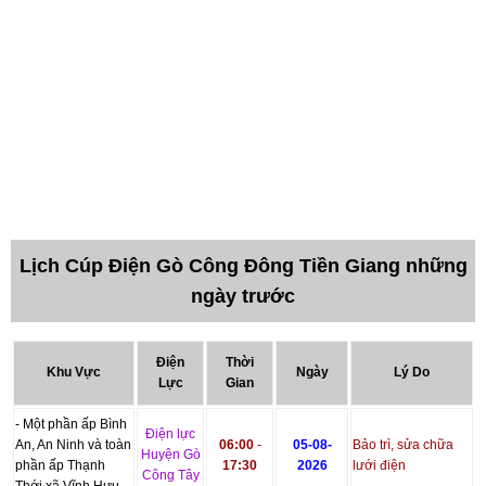
Lịch Cúp Điện Gò Công Đông Tiền Giang những
ngày trước
Điện
Thời
Khu Vực
Ngày
Lý Do
Lực
Gian
- Một phần ấp Bình
Điện lực
An, An Ninh và toàn
06:00
-
05-08-
Bảo trì, sửa chữa
Huyện Gò
phần ấp Thạnh
17:30
2026
lưới điện
Công Tây
Thới xã Vĩnh Hựu