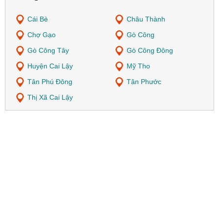
Cái Bè
Châu Thành
Chợ Gạo
Gò Công
Gò Công Tây
Gò Công Đông
Huyện Cai Lậy
Mỹ Tho
Tân Phú Đông
Tân Phước
Thị Xã Cai Lậy