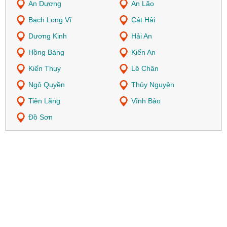
An Dương
An Lão
Bạch Long Vĩ
Cát Hải
Dương Kinh
Hải An
Hồng Bàng
Kiến An
Kiến Thụy
Lê Chân
Ngô Quyền
Thủy Nguyên
Tiên Lãng
Vĩnh Bảo
Đồ Sơn