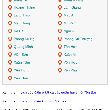
Hoàng Thắng
Lâm Giang
Lang Thíp
Mậu A
Mậu Đông
Mỏ Vàng
Nà Hẩu
Ngòi A
Phong Dụ Hạ
Phong Dụ Thượng
Quang Minh
Tân Hợp
Viễn Sơn
Xuân Ái
Xuân Tầm
Yên Hợp
Yên Hưng
Yên Phú
Yên Thái
Xem thêm :
Lịch cúp điện ở tất cả các quận huyện ở Yên Bái
Xem thêm :
Lịch cúp điện khu vực Văn Yên