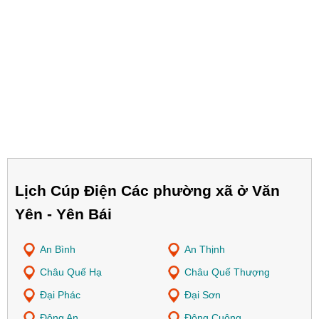
Lịch Cúp Điện Các phường xã ở Văn
Yên - Yên Bái
An Bình
An Thịnh
Châu Quế Hạ
Châu Quế Thượng
Đại Phác
Đại Sơn
Đông An
Đông Cuông