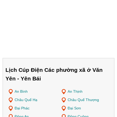
Lịch Cúp Điện Các phường xã ở Văn
Yên - Yên Bái
An Bình
An Thịnh
Châu Quế Hạ
Châu Quế Thượng
Đại Phác
Đại Sơn
Đông An
Đông Cuông