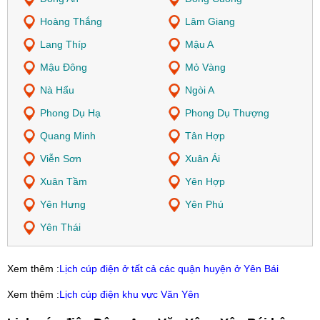
Hoàng Thắng
Lâm Giang
Lang Thíp
Mậu A
Mậu Đông
Mỏ Vàng
Nà Hẩu
Ngòi A
Phong Dụ Hạ
Phong Dụ Thượng
Quang Minh
Tân Hợp
Viễn Sơn
Xuân Ái
Xuân Tầm
Yên Hợp
Yên Hưng
Yên Phú
Yên Thái
Xem thêm :
Lịch cúp điện ở tất cả các quận huyện ở Yên Bái
Xem thêm :
Lịch cúp điện khu vực Văn Yên