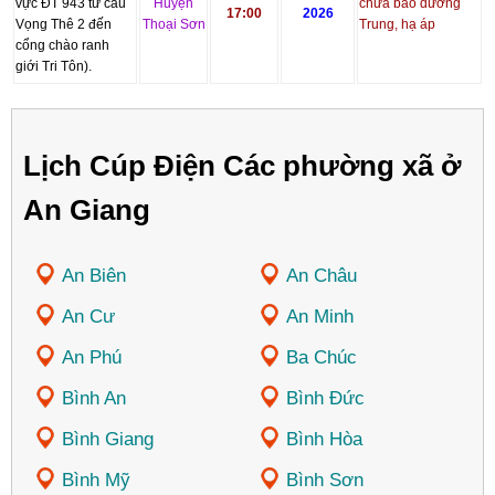
vực ĐT 943 từ cầu
Huyện
chữa bảo dưỡng
17:00
2026
Vọng Thê 2 đến
Thoại Sơn
Trung, hạ áp
cổng chào ranh
giới Tri Tôn).
Lịch Cúp Điện Các phường xã ở
An Giang
An Biên
An Châu
An Cư
An Minh
An Phú
Ba Chúc
Bình An
Bình Đức
Bình Giang
Bình Hòa
Bình Mỹ
Bình Sơn