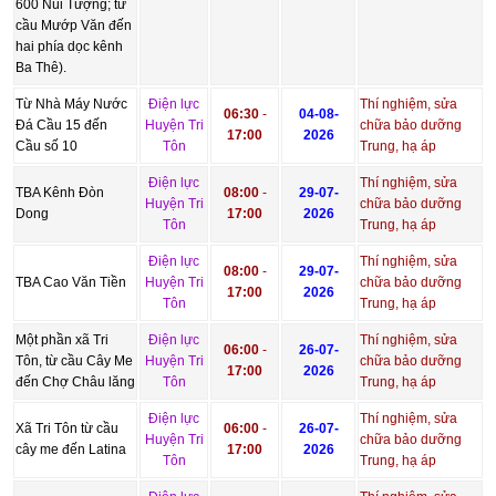
600 Núi Tượng; từ
cầu Mướp Văn đến
hai phía dọc kênh
Ba Thê).
Từ Nhà Máy Nước
Điện lực
Thí nghiệm, sửa
06:30
-
04-08-
Đá Cầu 15 đến
Huyện Tri
chữa bảo dưỡng
17:00
2026
Cầu số 10
Tôn
Trung, hạ áp
Điện lực
Thí nghiệm, sửa
TBA Kênh Đòn
08:00
-
29-07-
Huyện Tri
chữa bảo dưỡng
Dong
17:00
2026
Tôn
Trung, hạ áp
Điện lực
Thí nghiệm, sửa
08:00
-
29-07-
TBA Cao Văn Tiền
Huyện Tri
chữa bảo dưỡng
17:00
2026
Tôn
Trung, hạ áp
Một phần xã Tri
Điện lực
Thí nghiệm, sửa
06:00
-
26-07-
Tôn, từ cầu Cây Me
Huyện Tri
chữa bảo dưỡng
17:00
2026
đến Chợ Châu lăng
Tôn
Trung, hạ áp
Điện lực
Thí nghiệm, sửa
Xã Tri Tôn từ cầu
06:00
-
26-07-
Huyện Tri
chữa bảo dưỡng
cây me đến Latina
17:00
2026
Tôn
Trung, hạ áp