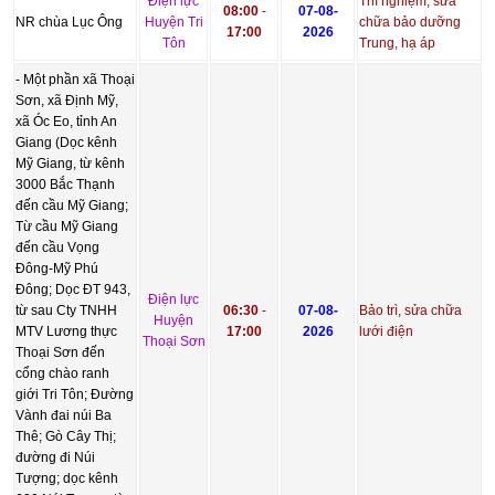
Điện lực
Thí nghiệm, sửa
08:00
-
07-08-
NR chùa Lục Ông
Huyện Tri
chữa bảo dưỡng
17:00
2026
Tôn
Trung, hạ áp
- Một phần xã Thoại
Sơn, xã Định Mỹ,
xã Óc Eo, tỉnh An
Giang (Dọc kênh
Mỹ Giang, từ kênh
3000 Bắc Thạnh
đến cầu Mỹ Giang;
Từ cầu Mỹ Giang
đến cầu Vọng
Đông-Mỹ Phú
Đông; Dọc ĐT 943,
Điện lực
từ sau Cty TNHH
06:30
-
07-08-
Bảo trì, sửa chữa
Huyện
MTV Lương thực
17:00
2026
lưới điện
Thoại Sơn
Thoại Sơn đến
cổng chào ranh
giới Tri Tôn; Đường
Vành đai núi Ba
Thê; Gò Cây Thị;
đường đi Núi
Tượng; dọc kênh