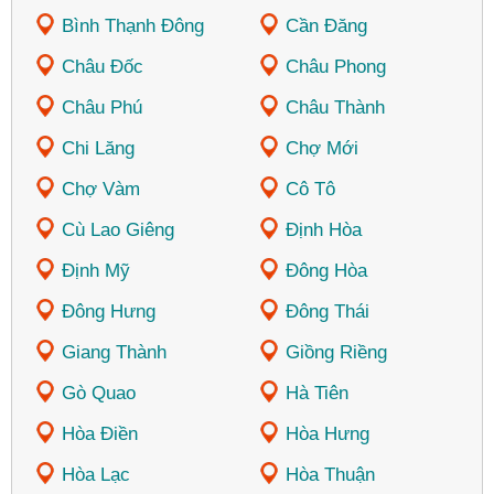
Bình Thạnh Đông
Cần Đăng
Châu Đốc
Châu Phong
Châu Phú
Châu Thành
Chi Lăng
Chợ Mới
Chợ Vàm
Cô Tô
Cù Lao Giêng
Định Hòa
Định Mỹ
Đông Hòa
Đông Hưng
Đông Thái
Giang Thành
Giồng Riềng
Gò Quao
Hà Tiên
Hòa Điền
Hòa Hưng
Hòa Lạc
Hòa Thuận