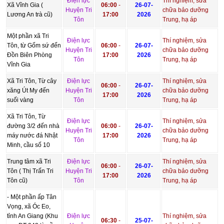
Điện lực
Thí nghiệm, sửa
Xã Vĩnh Gia (
06:00
-
26-07-
Huyện Tri
chữa bảo dưỡng
Lương An trà cũ)
17:00
2026
Tôn
Trung, hạ áp
Một phần xã Tri
Điện lực
Thí nghiệm, sửa
Tôn, từ Gốm sứ đến
06:00
-
26-07-
Huyện Tri
chữa bảo dưỡng
Đồn Biên Phòng
17:00
2026
Tôn
Trung, hạ áp
Vĩnh Gia
Xã Tri Tôn, Từ cây
Điện lực
Thí nghiệm, sửa
06:00
-
26-07-
xăng Út My đến
Huyện Tri
chữa bảo dưỡng
17:00
2026
suối vàng
Tôn
Trung, hạ áp
Xã Tri Tôn, Từ
Điện lực
Thí nghiệm, sửa
đường 3/2 đến nhà
06:00
-
26-07-
Huyện Tri
chữa bảo dưỡng
máy nước đá Nhật
17:00
2026
Tôn
Trung, hạ áp
Minh, cầu số 10
Trung tâm xã Tri
Điện lực
Thí nghiệm, sửa
06:00
-
26-07-
Tôn ( Thị Trấn Tri
Huyện Tri
chữa bảo dưỡng
17:00
2026
Tôn cũ)
Tôn
Trung, hạ áp
- Một phần ấp Tân
Vọng, xã Óc Eo,
tỉnh An Giang (Khu
Điện lực
Thí nghiệm, sửa
06:30
-
25-07-