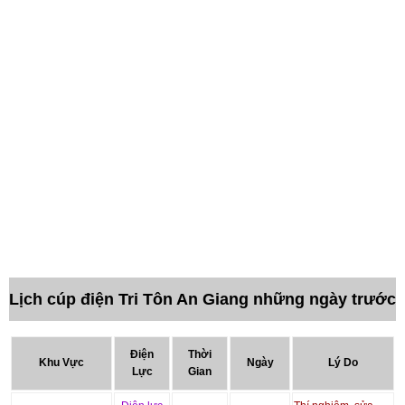
Lịch cúp điện Tri Tôn An Giang những ngày trước
Điện
Thời
Khu Vực
Ngày
Lý Do
Lực
Gian