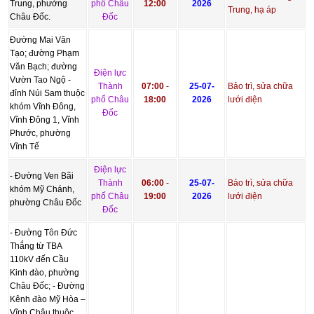
Trung, phường
phố Châu
12:00
2026
Trung, hạ áp
Châu Đốc.
Đốc
Đường Mai Văn
Tạo; đường Phạm
Văn Bạch; đường
Điện lực
Vườn Tao Ngộ -
Thành
07:00
-
25-07-
Bảo trì, sửa chữa
đỉnh Núi Sam thuộc
phố Châu
18:00
2026
lưới điện
khóm Vĩnh Đông,
Đốc
Vĩnh Đông 1, Vĩnh
Phước, phường
Vĩnh Tế
Điện lực
- Đường Ven Bãi
Thành
06:00
-
25-07-
Bảo trì, sửa chữa
khóm Mỹ Chánh,
phố Châu
19:00
2026
lưới điện
phường Châu Đốc
Đốc
- Đường Tôn Đức
Thắng từ TBA
110kV đến Cầu
Kinh đào, phường
Châu Đốc; - Đường
Kênh đào Mỹ Hòa –
Vĩnh Châu thuộc