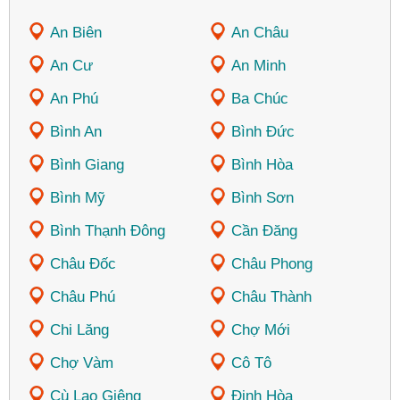
An Biên
An Châu
An Cư
An Minh
An Phú
Ba Chúc
Bình An
Bình Đức
Bình Giang
Bình Hòa
Bình Mỹ
Bình Sơn
Bình Thạnh Đông
Cần Đăng
Châu Đốc
Châu Phong
Châu Phú
Châu Thành
Chi Lăng
Chợ Mới
Chợ Vàm
Cô Tô
Cù Lao Giêng
Định Hòa