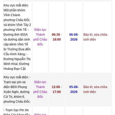
Khu vực mất điện:
Một phần khóm
Vĩnh Chánh
phường Châu Đốc
và khóm Vĩnh Tây 2
phường Vĩnh Tế: -
Điện lực
Đường tỉnh 955A
Thành
06:30
-
06-08-
Bảo trì, sửa chữa
và đường dân sinh
phố Châu
18:00
2026
lưới điện
cặp kênh Vĩnh Tế
Đốc
từ Trường Đua đến
Cầu Kinh Xáng; -
Đường Nguyễn Thị
Minh Khai; Đường
Hoàng Đạo Cật.
Khu vực mất điện: -
Trạm sạc pin xe
Điện lực
điện BĐX Phụng
Thành
12:00
-
05-08-
Bảo trì, sửa chữa
Xuân Nghi, đường
phố Châu
17:00
2026
lưới điện
Cử Trị, khóm 6,
Đốc
phường Châu Đốc.
- Trạm Sạc Pin Xe