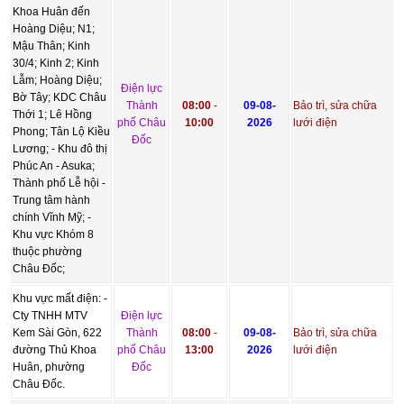
Khoa Huân đến
Hoàng Diệu; N1;
Mậu Thân; Kinh
30/4; Kinh 2; Kinh
Lẫm; Hoàng Diệu;
Điện lực
Bờ Tây; KDC Châu
Thành
08:00
-
09-08-
Bảo trì, sửa chữa
Thới 1; Lê Hồng
phố Châu
10:00
2026
lưới điện
Phong; Tân Lộ Kiều
Đốc
Lương; - Khu đô thị
Phúc An - Asuka;
Thành phố Lễ hội -
Trung tâm hành
chính Vĩnh Mỹ; -
Khu vực Khóm 8
thuộc phường
Châu Đốc;
Khu vực mất điện: -
Cty TNHH MTV
Điện lực
Kem Sài Gòn, 622
Thành
08:00
-
09-08-
Bảo trì, sửa chữa
đường Thủ Khoa
phố Châu
13:00
2026
lưới điện
Huân, phường
Đốc
Châu Đốc.