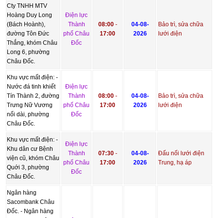
Cty TNHH MTV
Hoàng Duy Long
Điện lực
(Bách Hoành),
Thành
08:00
-
04-08-
Bảo trì, sửa chữa
đường Tôn Đức
phố Châu
17:00
2026
lưới điện
Thắng, khóm Châu
Đốc
Long 6, phường
Châu Đốc.
Khu vực mất điện: -
Nước đá tinh khiết
Điện lực
Tín Thành 2, đường
Thành
08:00
-
04-08-
Bảo trì, sửa chữa
Trưng Nữ Vương
phố Châu
17:00
2026
lưới điện
nối dài, phường
Đốc
Châu Đốc.
Khu vực mất điện: -
Điện lực
Khu dân cư Bệnh
Thành
07:30
-
04-08-
Đấu nối lưới điện
viện cũ, khóm Châu
phố Châu
17:00
2026
Trung, hạ áp
Quới 3, phường
Đốc
Châu Đốc.
Ngân hàng
Sacombank Châu
Đốc. - Ngân hàng