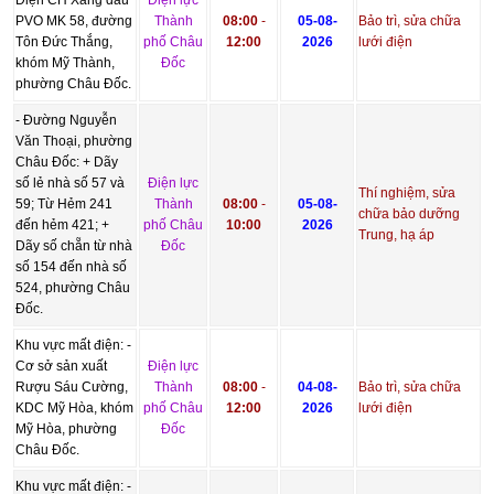
Điện CH Xăng dầu
Điện lực
PVO MK 58, đường
Thành
08:00
-
05-08-
Bảo trì, sửa chữa
Tôn Đức Thắng,
phố Châu
12:00
2026
lưới điện
khóm Mỹ Thành,
Đốc
phường Châu Đốc.
- Đường Nguyễn
Văn Thoại, phường
Châu Đốc: + Dãy
số lẻ nhà số 57 và
Điện lực
Thí nghiệm, sửa
59; Từ Hẻm 241
Thành
08:00
-
05-08-
chữa bảo dưỡng
đến hẻm 421; +
phố Châu
10:00
2026
Trung, hạ áp
Dãy số chẵn từ nhà
Đốc
số 154 đến nhà số
524, phường Châu
Đốc.
Khu vực mất điện: -
Cơ sở sản xuất
Điện lực
Rượu Sáu Cường,
Thành
08:00
-
04-08-
Bảo trì, sửa chữa
KDC Mỹ Hòa, khóm
phố Châu
12:00
2026
lưới điện
Mỹ Hòa, phường
Đốc
Châu Đốc.
Khu vực mất điện: -