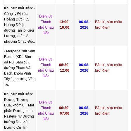
Khu vực mất điện: -
Công ty Địa ốc
Điện lực
Hoàng Đức (KS
Thành
13:00
-
06-08-
Bảo trì, sửa chữa
Hoàng Đức),
phố Châu
16:00
2026
lưới điện
đường Tân lộ Kiều
Đốc
Lương, khóm 8,
phường Châu Đốc.
- Merperle Núi Sam
Resort (KDL Bến
Điện lực
đá Núi Sam cũ),
Thành
08:30
-
06-08-
Bảo trì, sửa chữa
đường Phạm Văn
phố Châu
12:00
2026
lưới điện
Bạch, khóm Vĩnh
Đốc
Tây 1, phường Vĩnh
Tế.
Khu vực mất điện:
Đường Trường
Điện lực
Đua, khóm 6 + Một
Thành
06:30
-
06-08-
Bảo trì, sửa chữa
phần Đường Louis
phố Châu
07:00
2026
lưới điện
Pasteur( từ Đường
Đốc
trường Đua đến
Đường Cử Trị)