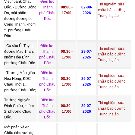
Vietinbank Châu
Điện lực
Thí nghiệm, sửa
Đốc. - Đường Đống
Thành
08:00
-
02-08-
chữa bảo dưỡng
Đa; một phần
phố Châu
17:00
2026
Trung, hạ áp
đường đường Lê
Đốc
Công Thành, khóm
5, phường Châu
Đốc.
- Cá sấu Út Tuyết,
Điện lực
Thí nghiệm, sửa
đường Mậu Thân,
Thành
08:30
-
29-07-
chữa bảo dưỡng
khóm Hòa Bình,
phố Châu
17:00
2026
Trung, hạ áp
phường Châu Đốc
Đốc
- Trường Mẫu giáo
Điện lực
Thí nghiệm, sửa
Hoa Hồng, KDC
Thành
08:30
-
29-07-
chữa bảo dưỡng
Châu Thới 1,
phố Châu
17:00
2026
Trung, hạ áp
phường Châu Đốc;
Đốc
Trường Nguyễn
Điện lực
Thí nghiệm, sửa
Đình Chiểu, khóm
Thành
08:30
-
29-07-
chữa bảo dưỡng
2, phường Châu
phố Châu
17:00
2026
Trung, hạ áp
Đốc.
Đốc
Một phần xã An
Châu (khu vực dọc