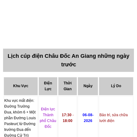
Lịch cúp điện Châu Đốc An Giang những ngày
trước
Điện
Thời
Khu Vực
Ngày
Lý Do
Lực
Gian
Khu vực mất điện:
Đường Trường
Điện lực
Đua, khóm 6 + Một
Thành
17:30
-
06-08-
Bảo trì, sửa chữa
phần Đường Louis
phố Châu
18:00
2026
lưới điện
Pasteur( từ Đường
Đốc
trường Đua đến
Đường Cử Trị)