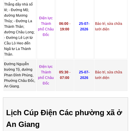
Thắng dãy nhà số
lẻ; - Đường Mộ;
đường Mương
Điện lực
Thủy; - Đường La
Thành
06:00
-
25-07-
Bảo trì, sửa chữa
Thành Thân;
phố Châu
19:00
2026
lưới điện
đường Châu Long;
Đốc
- Đường Lê Lợi từ
Cầu Lò Heo đến
Ngã tư La Thành
Thân.
Đường Nguyễn
Điện lực
trường Tộ, đường
Thành
05:30
-
25-07-
Bảo trì, sửa chữa
Phan Đình Phùng,
phố Châu
07:00
2026
lưới điện
Phường Châu Đốc,
Đốc
An Giang.
Lịch Cúp Điện Các phường xã ở
An Giang