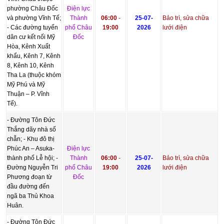
phường Châu Đốc
Điện lực
và phường Vĩnh Tế;
Thành
06:00
-
25-07-
Bảo trì, sửa chữa
- Các đường tuyến
phố Châu
19:00
2026
lưới điện
dân cư kết nối Mỹ
Đốc
Hòa, Kênh Xuất
khẩu, Kênh 7, Kênh
8, Kênh 10, Kênh
Tha La (thuộc khóm
Mỹ Phú và Mỹ
Thuận – P. Vĩnh
Tế).
- Đường Tôn Đức
Thắng dãy nhà số
chẵn; - Khu đô thị
Phúc An – Asuka-
Điện lực
thành phố Lễ hội; -
Thành
06:00
-
25-07-
Bảo trì, sửa chữa
Đường Nguyễn Tri
phố Châu
19:00
2026
lưới điện
Phương đoạn từ
Đốc
đầu đường đến
ngã ba Thủ Khoa
Huân.
- Đường Tôn Đức