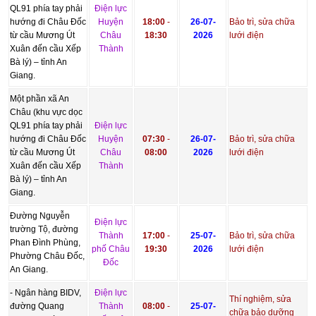
QL91 phía tay phải
Điện lực
hướng đi Châu Đốc
Huyện
18:00
-
26-07-
Bảo trì, sửa chữa
từ cầu Mương Út
Châu
18:30
2026
lưới điện
Xuân đến cầu Xếp
Thành
Bà lý) – tỉnh An
Giang.
Một phần xã An
Châu (khu vực dọc
QL91 phía tay phải
Điện lực
hướng đi Châu Đốc
Huyện
07:30
-
26-07-
Bảo trì, sửa chữa
từ cầu Mương Út
Châu
08:00
2026
lưới điện
Xuân đến cầu Xếp
Thành
Bà lý) – tỉnh An
Giang.
Đường Nguyễn
Điện lực
trường Tộ, đường
Thành
17:00
-
25-07-
Bảo trì, sửa chữa
Phan Đình Phùng,
phố Châu
19:30
2026
lưới điện
Phường Châu Đốc,
Đốc
An Giang.
- Ngân hàng BIDV,
Điện lực
Thí nghiệm, sửa
đường Quang
Thành
08:00
-
25-07-
chữa bảo dưỡng