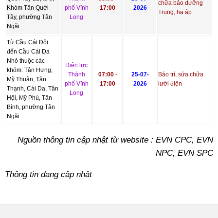
chữa bảo dưỡng
Khóm Tân Quới
phố Vĩnh
17:00
2026
Trung, hạ áp
Tây, phường Tân
Long
Ngãi.
Từ Cầu Cái Đôi
đến Cầu Cái Da
Nhỏ thuộc các
Điện lực
khóm: Tân Hưng,
Thành
07:00
-
25-07-
Bảo trì, sửa chữa
Mỹ Thuận, Tân
phố Vĩnh
17:00
2026
lưới điện
Thạnh, Cái Da, Tân
Long
Hội, Mỹ Phú, Tân
Bình, phường Tân
Ngãi.
Nguồn thông tin cập nhật từ website : EVN CPC, EVN
NPC, EVN SPC
Thông tin đang cập nhật