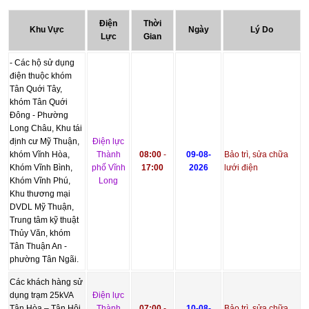
Điện
Thời
Khu Vực
Ngày
Lý Do
Lực
Gian
- Các hộ sử dụng
điện thuộc khóm
Tân Quới Tây,
khóm Tân Quới
Đông - Phường
Long Châu, Khu tái
định cư Mỹ Thuận,
Điện lực
khóm Vĩnh Hòa,
Thành
08:00
-
09-08-
Bảo trì, sửa chữa
Khóm Vĩnh Bình,
phố Vĩnh
17:00
2026
lưới điện
Khóm Vĩnh Phú,
Long
Khu thương mại
DVDL Mỹ Thuận,
Trung tâm kỹ thuật
Thủy Văn, khóm
Tân Thuận An -
phường Tân Ngãi.
Các khách hàng sử
dụng trạm 25kVA
Điện lực
Tân Hòa – Tân Hội,
Thành
07:00
-
10-08-
Bảo trì, sửa chữa