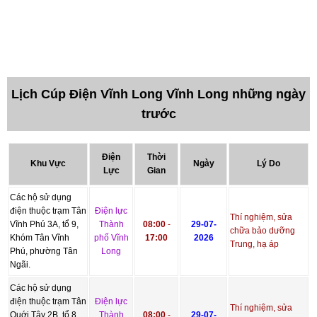
Lịch Cúp Điện Vĩnh Long Vĩnh Long những ngày
trước
Điện
Thời
Khu Vực
Ngày
Lý Do
Lực
Gian
Các hộ sử dụng
điện thuộc trạm Tân
Điện lực
Thí nghiệm, sửa
Vĩnh Phú 3A, tổ 9,
Thành
08:00
-
29-07-
chữa bảo dưỡng
Khóm Tân Vĩnh
phố Vĩnh
17:00
2026
Trung, hạ áp
Phú, phường Tân
Long
Ngãi.
Các hộ sử dụng
điện thuộc trạm Tân
Điện lực
Thí nghiệm, sửa
Quới Tây 2B, tổ 8,
Thành
08:00
-
29-07-